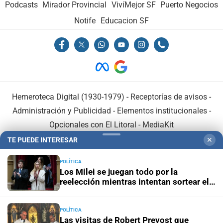
Podcasts
Mirador Provincial
VivíMejor SF
Puerto Negocios
Notife
Educacion SF
Hemeroteca Digital (1930-1979)
-
Receptorías de avisos
-
Administración y Publicidad
-
Elementos institucionales
-
Opcionales con El Litoral
-
MediaKit
TE PUEDE INTERESAR
✕
El Litoral es miembro de:
POLÍTICA
Los Milei se juegan todo por la
reelección mientras intentan sortear el
desgaste de la gestión
POLÍTICA
En Asociación con:
Las visitas de Robert Prevost que