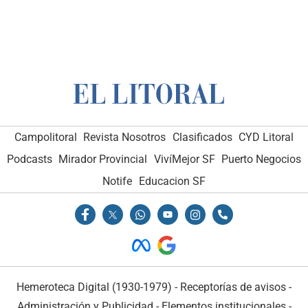
Campolitoral
Revista Nosotros
Clasificados
CYD Litoral
Podcasts
Mirador Provincial
VivíMejor SF
Puerto Negocios
Notife
Educacion SF
Hemeroteca Digital (1930-1979)
-
Receptorías de avisos
-
Administración y Publicidad
-
Elementos institucionales
-