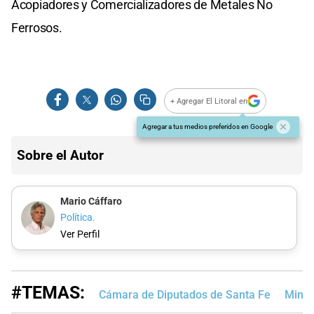
Acopiadores y Comercializadores de Metales No
Ferrosos.
+ Agregar El Litoral en
Agregar a tus medios preferidos en Google
Sobre el Autor
Mario Cáffaro
Política.
Ver Perfil
#TEMAS:
Cámara de Diputados de Santa Fe
Minis