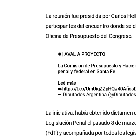
La reunión fue presidida por Carlos Hel
participantes del encuentro donde se det
Oficina de Presupuesto del Congreso.
⏺| AVAL A PROYECTO
La Comisión de Presupuesto y Hacienda
penal y federal en Santa Fe.
Leé más
➡️
https://t.co/UmUigZZpHQ
#40AñosD
— Diputados Argentina (@Diputado
La iniciativa, había obtenido dictamen 
Legislación Penal el pasado 8 de marzo
(FdT) y acompañada por todos los legisl