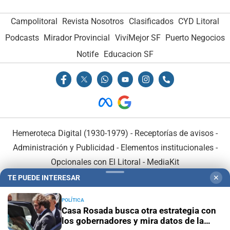
Campolitoral
Revista Nosotros
Clasificados
CYD Litoral
Podcasts
Mirador Provincial
VivíMejor SF
Puerto Negocios
Notife
Educacion SF
Hemeroteca Digital (1930-1979)
-
Receptorías de avisos
-
Administración y Publicidad
-
Elementos institucionales
-
Opcionales con El Litoral
-
MediaKit
TE PUEDE INTERESAR
✕
El Litoral es miembro de:
POLÍTICA
Casa Rosada busca otra estrategia con
los gobernadores y mira datos de la