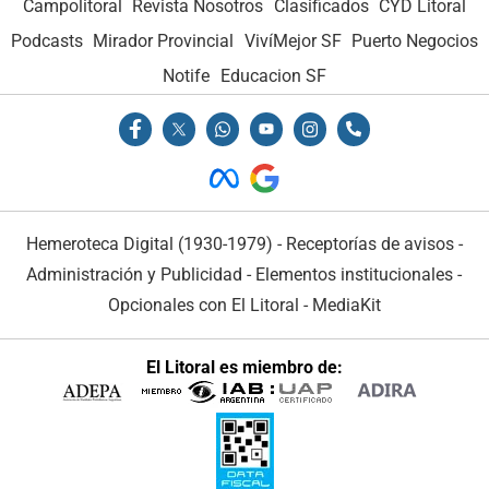
Campolitoral
Revista Nosotros
Clasificados
CYD Litoral
Podcasts
Mirador Provincial
VivíMejor SF
Puerto Negocios
Notife
Educacion SF
Hemeroteca Digital (1930-1979)
-
Receptorías de avisos
-
Administración y Publicidad
-
Elementos institucionales
-
Opcionales con El Litoral
-
MediaKit
El Litoral es miembro de: