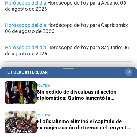
Horóscopo del día
Horóscopo de hoy para Acuario: 06
de agosto de 2026
Horóscopo del día
Horóscopo de hoy para Capricornio:
06 de agosto de 2026
Horóscopo del día
Horóscopo de hoy para Sagitario: 06
de agosto de 2026
Horóscopo del día
Horóscopo de hoy para Escorpio: 06
TE PUEDE INTERESAR
✕
de agosto de 2026
POLÍTICA
Sin pedido de disculpas ni acción
diplomática: Quirno lamentó la
“decisión unilateral de Brasil”
POLÍTICA
El oficialismo eliminó el capítulo de
extranjerización de tierras del proyecto
de propiedad privada