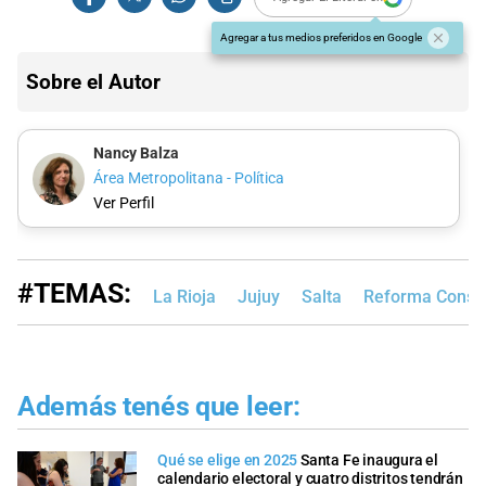
Agregar a tus medios preferidos en Google
Sobre el Autor
Nancy Balza
Área Metropolitana - Política
Ver Perfil
#TEMAS:
La Rioja
Jujuy
Salta
Reforma Consti
Además tenés que leer:
Qué se elige en 2025
Santa Fe inaugura el
calendario electoral y cuatro distritos tendrán