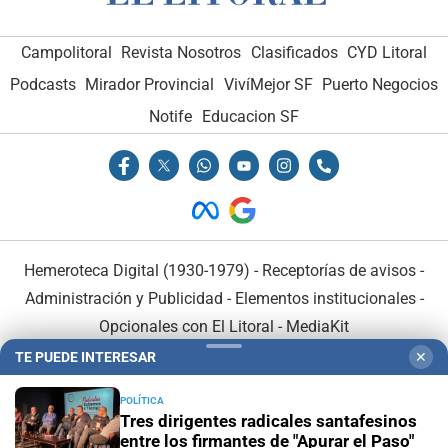
Campolitoral
Revista Nosotros
Clasificados
CYD Litoral
Podcasts
Mirador Provincial
VivíMejor SF
Puerto Negocios
Notife
Educacion SF
Hemeroteca Digital (1930-1979)
-
Receptorías de avisos
-
Administración y Publicidad
-
Elementos institucionales
-
Opcionales con El Litoral
-
MediaKit
TE PUEDE INTERESAR
✕
El Litoral es miembro de:
POLÍTICA
Tres dirigentes radicales santafesinos
entre los firmantes de "Apurar el Paso"