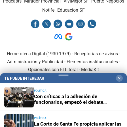
Podcasts
Mirador Provincial
VivíMejor SF
Puerto Negocios
Notife
Educacion SF
Hemeroteca Digital (1930-1979)
-
Receptorías de avisos
-
Administración y Publicidad
-
Elementos institucionales
-
Opcionales con El Litoral
-
MediaKit
TE PUEDE INTERESAR
✕
El Litoral es miembro de:
POLÍTICA
Con críticas a la adhesión de
funcionarios, empezó el debate
nacional por la reforma a la Inocencia
Fiscal
POLÍTICA
En Asociación con:
La Corte de Santa Fe propicia aplicar las