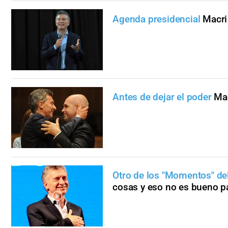
Agenda presidencial
Macri
Antes de dejar el poder
Mac
Otro de los "Momentos" de
cosas y eso no es bueno p