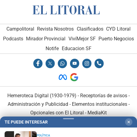
Campolitoral
Revista Nosotros
Clasificados
CYD Litoral
Podcasts
Mirador Provincial
VivíMejor SF
Puerto Negocios
Notife
Educacion SF
Hemeroteca Digital (1930-1979)
-
Receptorías de avisos
-
Administración y Publicidad
-
Elementos institucionales
-
Opcionales con El Litoral
-
MediaKit
TE PUEDE INTERESAR
✕
El Litoral es miembro de:
POLÍTICA