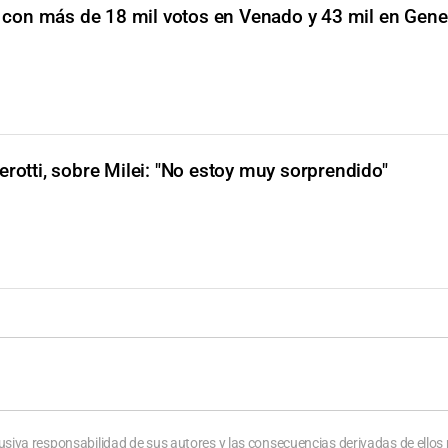
, con más de 18 mil votos en Venado y 43 mil en Gene
erotti, sobre Milei: "No estoy muy sorprendido"
usiva responsabilidad de sus autores y las consecuencias derivadas de ellos