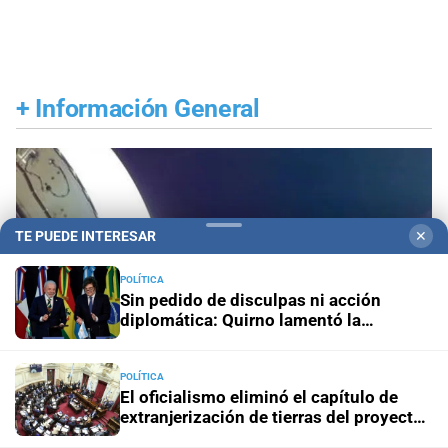
+
Información General
TE PUEDE INTERESAR
✕
POLÍTICA
Sin pedido de disculpas ni acción
diplomática: Quirno lamentó la
“decisión unilateral de Brasil”
POLÍTICA
El oficialismo eliminó el capítulo de
extranjerización de tierras del proyecto
de propiedad privada