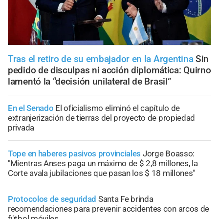
Tras el retiro de su embajador en la Argentina
Sin
pedido de disculpas ni acción diplomática: Quirno
lamentó la “decisión unilateral de Brasil”
En el Senado
El oficialismo eliminó el capítulo de
extranjerización de tierras del proyecto de propiedad
privada
Tope en haberes pasivos provinciales
Jorge Boasso:
"Mientras Anses paga un máximo de $ 2,8 millones, la
Corte avala jubilaciones que pasan los $ 18 millones"
Protocolos de seguridad
Santa Fe brinda
recomendaciones para prevenir accidentes con arcos de
fútbol móviles