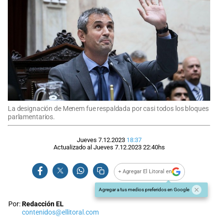
La designación de Menem fue respaldada por casi todos los bloques
parlamentarios.
Jueves 7.12.2023
18:37
Actualizado al
Jueves 7.12.2023
22:40
hs
+ Agregar El Litoral en
Agregar a tus medios preferidos en Google
Por:
Redacción EL
contenidos@ellitoral.com