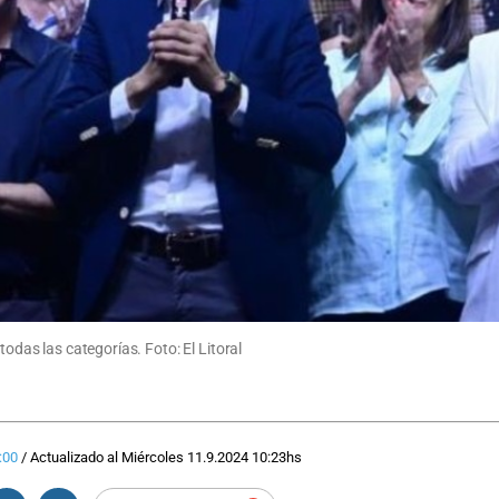
todas las categorías. Foto: El Litoral
:00
/
Actualizado al
Miércoles 11.9.2024
10:23
hs