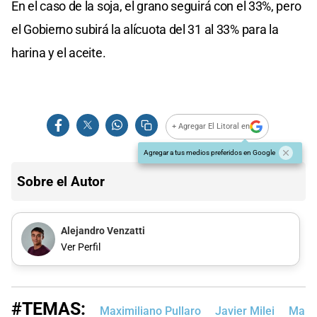
En el caso de la soja, el grano seguirá con el 33%, pero
el Gobierno subirá la alícuota del 31 al 33% para la
harina y el aceite.
+ Agregar El Litoral en
Agregar a tus medios preferidos en Google
Sobre el Autor
Alejandro Venzatti
Ver Perfil
#TEMAS:
Maximiliano Pullaro
Javier Milei
Martí