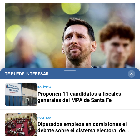
TE PUEDE INTERESAR
✕
POLÍTICA
Proponen 11 candidatos a fiscales
Despedida en Rosario
Lionel Messi llega a
generales del MPA de Santa Fe
Rosario para despedir a su padre, Jorge Messi
POLÍTICA
Este viernes
Frente al costo de vivir en Rosario, la UNR
Diputados empieza en comisiones el
pone en marcha una planta pública de alimentos
debate sobre el sistema electoral de
Santa Fe