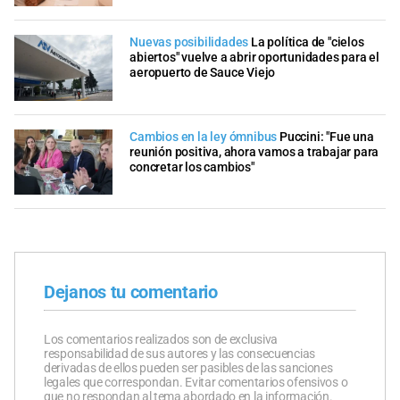
Nuevas posibilidades
La política de "cielos
abiertos" vuelve a abrir oportunidades para el
aeropuerto de Sauce Viejo
Cambios en la ley ómnibus
Puccini: "Fue una
reunión positiva, ahora vamos a trabajar para
concretar los cambios"
Dejanos tu comentario
Los comentarios realizados son de exclusiva
responsabilidad de sus autores y las consecuencias
derivadas de ellos pueden ser pasibles de las sanciones
legales que correspondan. Evitar comentarios ofensivos o
que no respondan al tema abordado en la información.