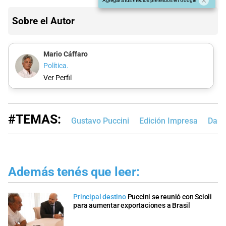
Agregar a tus medios preferidos en Google
Sobre el Autor
Mario Cáffaro
Política.
Ver Perfil
#TEMAS:
Gustavo Puccini
Edición Impresa
Danie
Además tenés que leer:
Principal destino
Puccini se reunió con Scioli
para aumentar exportaciones a Brasil