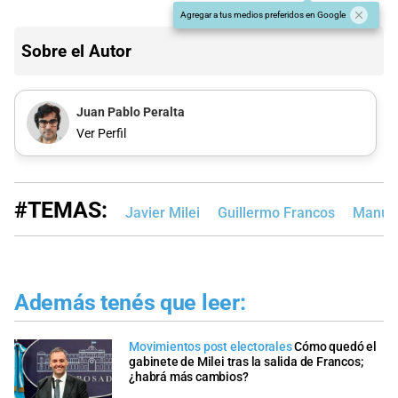
Agregar a tus medios preferidos en Google
Sobre el Autor
Juan Pablo Peralta
Ver Perfil
#TEMAS:
Javier Milei
Guillermo Francos
Manuel
Además tenés que leer:
Movimientos post electorales
Cómo quedó el
gabinete de Milei tras la salida de Francos;
¿habrá más cambios?