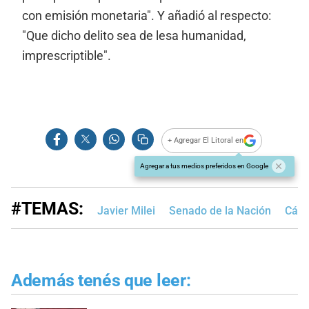
con emisión monetaria". Y añadió al respecto:
"Que dicho delito sea de lesa humanidad,
imprescriptible".
+ Agregar El Litoral en
Agregar a tus medios preferidos en Google
#TEMAS:
Javier Milei
Senado de la Nación
Cáma
Además tenés que leer: