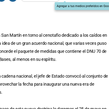
Agregar a tus medios preferidos en Goo
za San Martín en torno al cenotafio dedicado a los caídos en
 la idea de un gran acuerdo nacional, que varias veces puso
 concede el paquete de medidas que contiene el DNU 70 de
Bases, al menos en su espíritu.
n cadena nacional, el jefe de Estado convocó al conjunto de
a aprovechar la fecha para inaugurar una nueva era de
s.
 paso de esta nueva doctrina lo daremos el 25 de mayo en