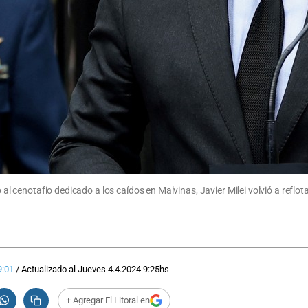
o al cenotafio dedicado a los caídos en Malvinas, Javier Milei volvió a reflo
9:01
/
Actualizado al
Jueves 4.4.2024
9:25
hs
+ Agregar El Litoral en