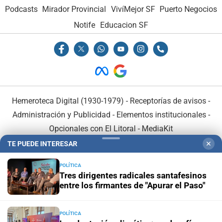
Podcasts
Mirador Provincial
VivíMejor SF
Puerto Negocios
Notife
Educacion SF
Hemeroteca Digital (1930-1979)
-
Receptorías de avisos
-
Administración y Publicidad
-
Elementos institucionales
-
Opcionales con El Litoral
-
MediaKit
TE PUEDE INTERESAR
✕
El Litoral es miembro de:
POLÍTICA
Tres dirigentes radicales santafesinos
entre los firmantes de "Apurar el Paso"
POLÍTICA
En Asociación con: