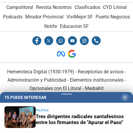
Campolitoral
Revista Nosotros
Clasificados
CYD Litoral
Podcasts
Mirador Provincial
VivíMejor SF
Puerto Negocios
Notife
Educacion SF
Hemeroteca Digital (1930-1979)
-
Receptorías de avisos
-
Administración y Publicidad
-
Elementos institucionales
-
Opcionales con El Litoral
-
MediaKit
TE PUEDE INTERESAR
✕
El Litoral es miembro de:
POLÍTICA
Tres dirigentes radicales santafesinos
entre los firmantes de "Apurar el Paso"