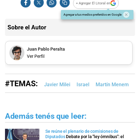
+ Agregar El Litoral en
Agregar a tus medios preferidos en Google
Sobre el Autor
Juan Pablo Peralta
Ver Perfil
#TEMAS:
Javier Milei
Israel
Martín Menem
Gu
Además tenés que leer:
Se reúne el plenario de comisiones de
Diputados
Debate por la "ley ómnibus": el