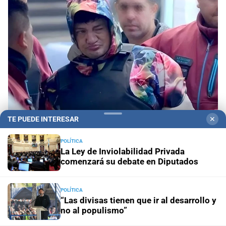
TE PUEDE INTERESAR
✕
POLÍTICA
Ocho años después
Este lunes comienza el juicio
La Ley de Inviolabilidad Privada
a Pity Álvarez: de qué se lo acusa
comenzará su debate en Diputados
Segundo caso fatal
Murió un nene de tres años tras ser
POLÍTICA
atacado por un pitbull en Córdoba
“Las divisas tienen que ir al desarrollo y
no al populismo”
Santa Fe ciudad
Un adolescente de 15 años fue hallado