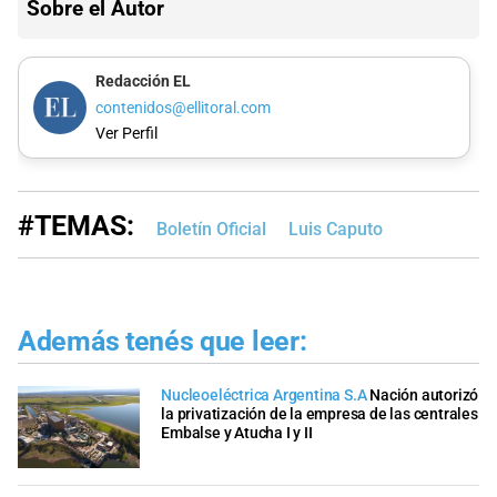
Sobre el Autor
Redacción EL
contenidos@ellitoral.com
Ver Perfil
#TEMAS:
Boletín Oficial
Luis Caputo
Además tenés que leer:
Nucleoeléctrica Argentina S.A
Nación autorizó
la privatización de la empresa de las centrales
Embalse y Atucha I y II