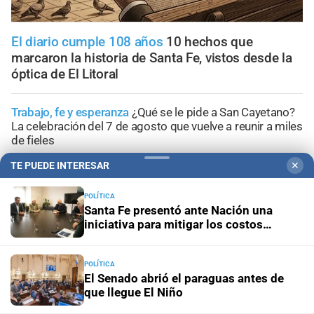
El diario cumple 108 años
10 hechos que
marcaron la historia de Santa Fe, vistos desde la
óptica de El Litoral
Trabajo, fe y esperanza
¿Qué se le pide a San Cayetano?
La celebración del 7 de agosto que vuelve a reunir a miles
de fieles
TE PUEDE INTERESAR
✕
Panorama astrológico
Horóscopo de hoy 7 de agosto de
2026
POLÍTICA
Santa Fe presentó ante Nación una
iniciativa para mitigar los costos
Efemérides
Día Internacional de la Cerveza: por qué se
energéticos en la industria
celebra cada 7 agosto y cuál es el curioso origen de la
festividad
POLÍTICA
El Senado abrió el paraguas antes de
que llegue El Niño
Horóscopo del día
Horóscopo de hoy para Piscis: 07 de
agosto de 2026