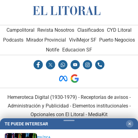
Campolitoral
Revista Nosotros
Clasificados
CYD Litoral
Podcasts
Mirador Provincial
VivíMejor SF
Puerto Negocios
Notife
Educacion SF
Hemeroteca Digital (1930-1979)
-
Receptorías de avisos
-
Administración y Publicidad
-
Elementos institucionales
-
Opcionales con El Litoral
-
MediaKit
TE PUEDE INTERESAR
✕
El Litoral es miembro de:
POLÍTICA