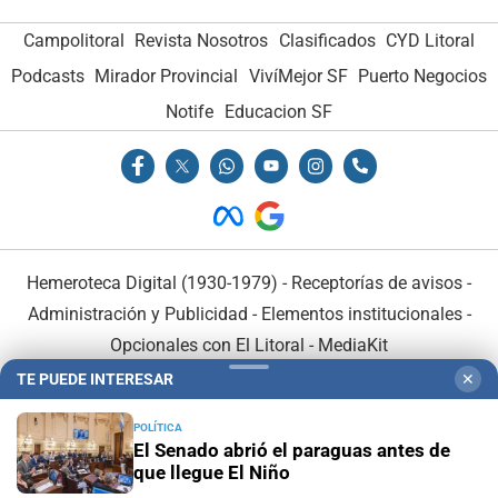
Campolitoral
Revista Nosotros
Clasificados
CYD Litoral
Podcasts
Mirador Provincial
VivíMejor SF
Puerto Negocios
Notife
Educacion SF
Hemeroteca Digital (1930-1979)
-
Receptorías de avisos
-
Administración y Publicidad
-
Elementos institucionales
-
Opcionales con El Litoral
-
MediaKit
TE PUEDE INTERESAR
✕
El Litoral es miembro de:
POLÍTICA
El Senado abrió el paraguas antes de
que llegue El Niño