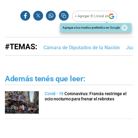
+ Agregar El Litoral en
Agregar a tus medios preferidos en Google
#TEMAS:
Cámara de Diputados de la Nación
Juan
Además tenés que leer:
Covid - 19
Coronavirus: Francia restringe el
ocio nocturno para frenar el rebrotes