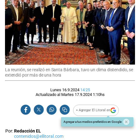
La reunión, se realizó en Santa Bárbara, tuvo un clima distendido, se
extendió por más de una hora
Lunes 16.9.2024
14:25
Actualizado al
Martes 17.9.2024
1:10
hs
+ Agregar El Litoral en
Agregar a tus medios preferidos en Google
Por:
Redacción EL
contenidos@ellitoral.com