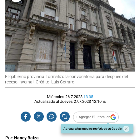
El gobierno provincial formalizó la convocatoria para después del
receso invernal. Crédito: Luis Cetraro
Miércoles 26.7.2023
13:35
Actualizado al
Jueves 27.7.2023
12:10
hs
+ Agregar El Litoral en
Agregar a tus medios preferidos en Google
Por:
Nancy Balza