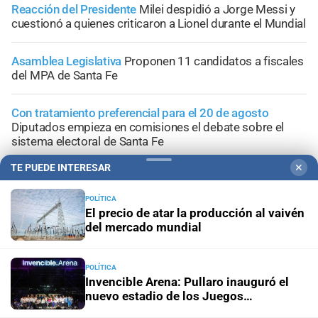
Reacción del Presidente
Milei despidió a Jorge Messi y
cuestionó a quienes criticaron a Lionel durante el Mundial
Asamblea Legislativa
Proponen 11 candidatos a fiscales
del MPA de Santa Fe
Con tratamiento preferencial para el 20 de agosto
Diputados empieza en comisiones el debate sobre el
sistema electoral de Santa Fe
TE PUEDE INTERESAR
✕
POLÍTICA
El precio de atar la producción al vaivén
+
Área Metropolitana
del mercado mundial
POLÍTICA
Invencible Arena: Pullaro inauguró el
nuevo estadio de los Juegos
Suramericanos 2026