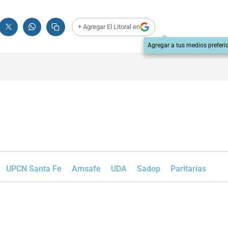
+ Agregar El Litoral en
Agregar a tus medios preferi
UPCN Santa Fe
Amsafe
UDA
Sadop
Paritarias