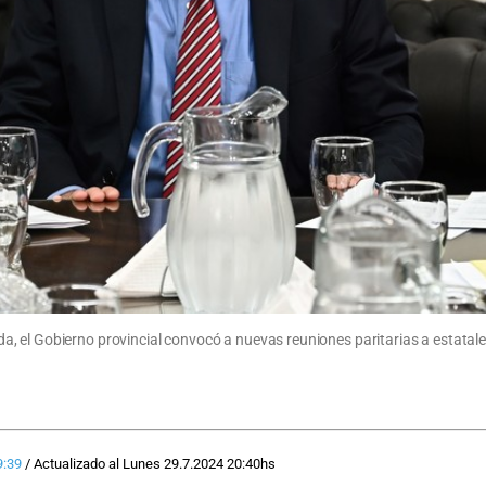
 el Gobierno provincial convocó a nuevas reuniones paritarias a estatales,
9:39
/
Actualizado al
Lunes 29.7.2024
20:40
hs