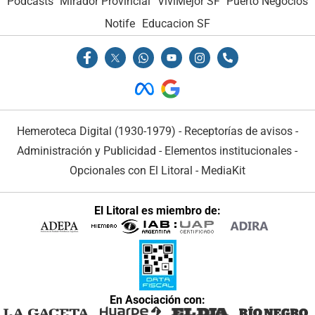
Podcasts
Mirador Provincial
VivíMejor SF
Puerto Negocios
Notife
Educacion SF
Hemeroteca Digital (1930-1979)
-
Receptorías de avisos
-
Administración y Publicidad
-
Elementos institucionales
-
Opcionales con El Litoral
-
MediaKit
El Litoral es miembro de:
En Asociación con: