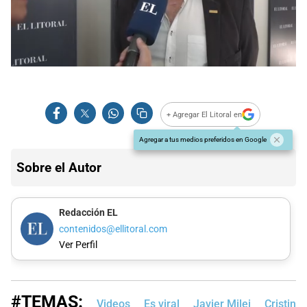
+ Agregar El Litoral en
Agregar a tus medios preferidos en Google
Sobre el Autor
Redacción EL
contenidos@ellitoral.com
Ver Perfil
#TEMAS:
Videos
Es viral
Javier Milei
Cristina