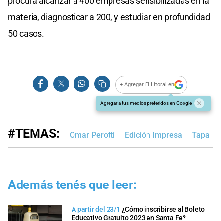
procura alcanzar a 400 empresas sensibilizadas en la
materia, diagnosticar a 200, y estudiar en profundidad
50 casos.
+ Agregar El Litoral en
Agregar a tus medios preferidos en Google
#TEMAS:
Omar Perotti
Edición Impresa
Tapa
Además tenés que leer:
A partir del 23/1
¿Cómo inscribirse al Boleto
Educativo Gratuito 2023 en Santa Fe?