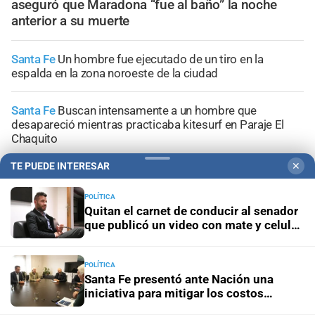
aseguró que Maradona “fue al baño” la noche
anterior a su muerte
Santa Fe
Un hombre fue ejecutado de un tiro en la
espalda en la zona noroeste de la ciudad
Santa Fe
Buscan intensamente a un hombre que
desapareció mientras practicaba kitesurf en Paraje El
Chaquito
TE PUEDE INTERESAR
✕
Santa Fe
Secuestraron dos precarias “tumberas” en
distintos operativos
POLÍTICA
Quitan el carnet de conducir al senador
que publicó un video con mate y celular
Investigación en curso
"No hubo violencia, tuve un brote":
al volante
Candela Arizaga amplió su declaración y desligó a
Facundo Moyano
POLÍTICA
Santa Fe presentó ante Nación una
iniciativa para mitigar los costos
energéticos en la industria