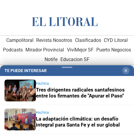
Campolitoral
Revista Nosotros
Clasificados
CYD Litoral
Podcasts
Mirador Provincial
VivíMejor SF
Puerto Negocios
Notife
Educacion SF
TE PUEDE INTERESAR
✕
POLÍTICA
Tres dirigentes radicales santafesinos
entre los firmantes de "Apurar el Paso"
Hemeroteca Digital (1930-1979)
-
Receptorías de avisos
-
Administración y Publicidad
-
Elementos institucionales
-
POLÍTICA
La adaptación climática: un desafío
Opcionales con El Litoral
-
MediaKit
integral para Santa Fe y el sur global