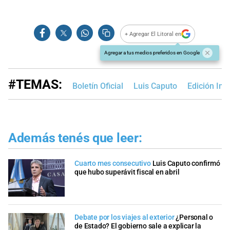
+ Agregar El Litoral en
Agregar a tus medios preferidos en Google
#TEMAS:
Boletín Oficial
Luis Caputo
Edición Im
Además tenés que leer:
Cuarto mes consecutivo
Luis Caputo confirmó
que hubo superávit fiscal en abril
Debate por los viajes al exterior
¿Personal o
de Estado? El gobierno sale a explicar la