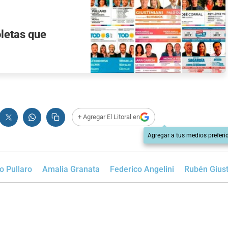
letas que
+ Agregar El Litoral en
Agregar a tus medios preferi
o Pullaro
Amalia Granata
Federico Angelini
Rubén Giust