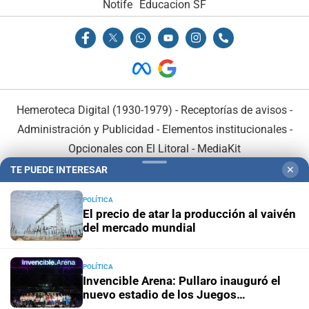
Notife
Educacion SF
Hemeroteca Digital (1930-1979)
-
Receptorías de avisos
-
Administración y Publicidad
-
Elementos institucionales
-
Opcionales con El Litoral
-
MediaKit
TE PUEDE INTERESAR
✕
El Litoral es miembro de:
POLÍTICA
El precio de atar la producción al vaivén
del mercado mundial
POLÍTICA
En Asociación con:
Invencible Arena: Pullaro inauguró el
nuevo estadio de los Juegos
Suramericanos 2026