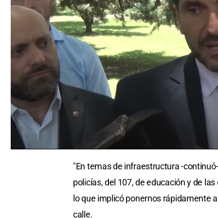
0
seconds
"En temas de infraestructura -continuó
of
0
policías, del 107, de educación y de la
seconds
Volume
0%
lo que implicó ponernos rápidamente a t
calle.