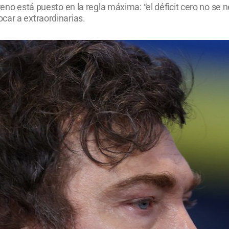
reno está puesto en la regla máxima: “el déficit cero no se 
car a extraordinarias.