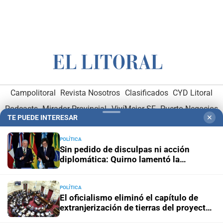
Campolitoral
Revista Nosotros
Clasificados
CYD Litoral
Podcasts
Mirador Provincial
VivíMejor SF
Puerto Negocios
TE PUEDE INTERESAR
✕
Notife
Educacion SF
POLÍTICA
Sin pedido de disculpas ni acción
diplomática: Quirno lamentó la
“decisión unilateral de Brasil”
POLÍTICA
El oficialismo eliminó el capítulo de
Hemeroteca Digital (1930-1979)
-
Receptorías de avisos
-
extranjerización de tierras del proyecto
Administración y Publicidad
-
Elementos institucionales
-
de propiedad privada