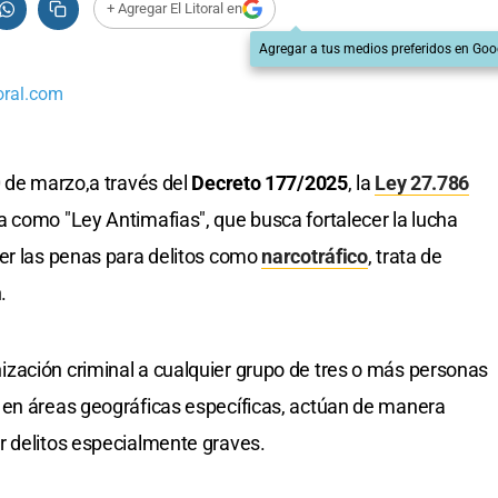
+ Agregar El Litoral en
Agregar a tus medios preferidos en Goo
oral.com
0 de marzo,a través del
Decreto 177/2025
, la
Ley 27.786
 como "Ley Antimafias", que busca fortalecer la lucha
cer las penas para delitos como
narcotráfico
, trata de
.
zación criminal a cualquier grupo de tres o más personas
 en áreas geográficas específicas, actúan de manera
 delitos especialmente graves.​