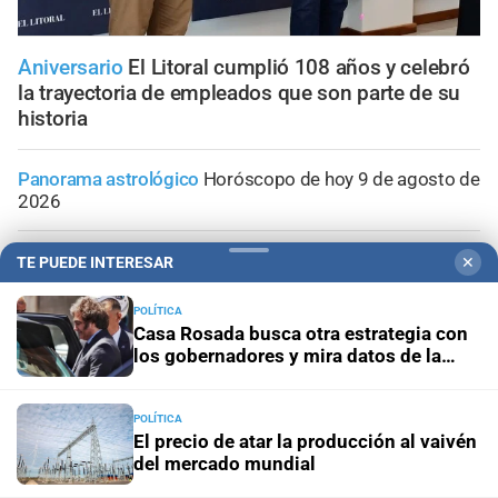
Aniversario
El Litoral cumplió 108 años y celebró
la trayectoria de empleados que son parte de su
historia
Panorama astrológico
Horóscopo de hoy 9 de agosto de
2026
Horóscopo del día
Horóscopo de hoy para Piscis: 09 de
TE PUEDE INTERESAR
✕
agosto de 2026
POLÍTICA
Casa Rosada busca otra estrategia con
Horóscopo del día
Horóscopo de hoy para Acuario: 09
los gobernadores y mira datos de la
de agosto de 2026
economía
Horóscopo del día
Horóscopo de hoy para Capricornio:
POLÍTICA
El precio de atar la producción al vaivén
09 de agosto de 2026
del mercado mundial