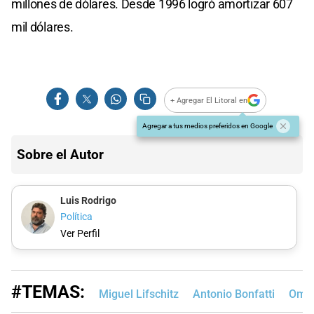
millones de dólares. Desde 1996 logró amortizar 607
mil dólares.
+ Agregar El Litoral en
Agregar a tus medios preferidos en Google
Sobre el Autor
Luis Rodrigo
Política
Ver Perfil
#TEMAS:
Miguel Lifschitz
Antonio Bonfatti
Omar