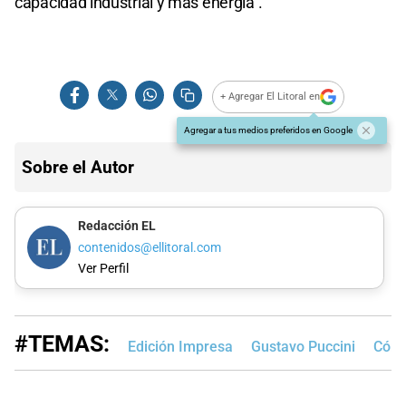
capacidad industrial y más energía".
+ Agregar El Litoral en
Agregar a tus medios preferidos en Google
Sobre el Autor
Redacción EL
contenidos@ellitoral.com
Ver Perfil
#TEMAS:
Edición Impresa
Gustavo Puccini
Córd