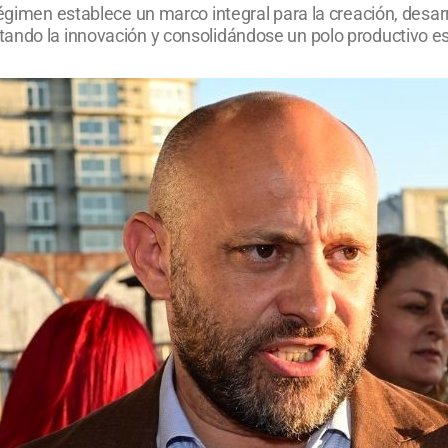
régimen establece un marco integral para la creación, desar
ando la innovación y consolidándose un polo productivo es