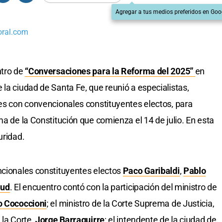
Agregar a tus medios preferidos en Goo
oral.com
ntro de
“Conversaciones para la Reforma del 2025”
en
la ciudad de Santa Fe, que reunió a especialistas,
nes con convencionales constituyentes electos, para
ma de la Constitución que comienza el 14 de julio. En esta
uridad.
ncionales constituyentes electos
Paco Garibaldi
,
Pablo
mud
. El encuentro contó con la participación del ministro de
o Cococcioni
; el ministro de la Corte Suprema de Justicia,
 la Corte,
Jorge Barraguirre
; el intendente de la ciudad de