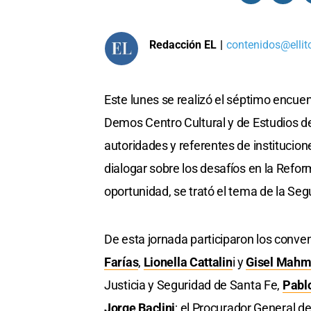
Redacción EL
|
contenidos@ellit
Este lunes se realizó el séptimo encue
Demos Centro Cultural y de Estudios de 
autoridades y referentes de institucio
dialogar sobre los desafíos en la Refor
oportunidad, se trató el tema de la Seg
De esta jornada participaron los conve
Farías
,
Lionella Cattalin
i y
Gisel Mah
Justicia y Seguridad de Santa Fe,
Pabl
Jorge Baclini
; el Procurador General de