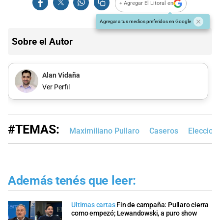
+ Agregar El Litoral en
Agregar a tus medios preferidos en Google
Sobre el Autor
Alan Vidaña
Ver Perfil
#TEMAS:
Maximiliano Pullaro
Caseros
Eleccion
Además tenés que leer:
Ultimas cartas
Fin de campaña: Pullaro cierra
como empezó; Lewandowski, a puro show