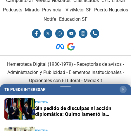
Campolitoral
Revista Nosotros
Clasificados
CYD Litoral
Podcasts
Mirador Provincial
VivíMejor SF
Puerto Negocios
Notife
Educacion SF
Hemeroteca Digital (1930-1979)
-
Receptorías de avisos
-
Administración y Publicidad
-
Elementos institucionales
-
Opcionales con El Litoral
-
MediaKit
TE PUEDE INTERESAR
✕
El Litoral es miembro de:
POLÍTICA
Sin pedido de disculpas ni acción
diplomática: Quirno lamentó la
“decisión unilateral de Brasil”
POLÍTICA