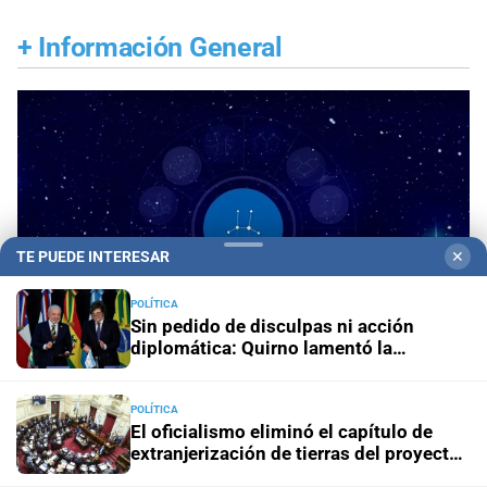
+
Información General
TE PUEDE INTERESAR
✕
POLÍTICA
Sin pedido de disculpas ni acción
diplomática: Quirno lamentó la
“decisión unilateral de Brasil”
POLÍTICA
Horóscopo del día
Horóscopo de hoy para Piscis:
El oficialismo eliminó el capítulo de
06 de agosto de 2026
extranjerización de tierras del proyecto
de propiedad privada