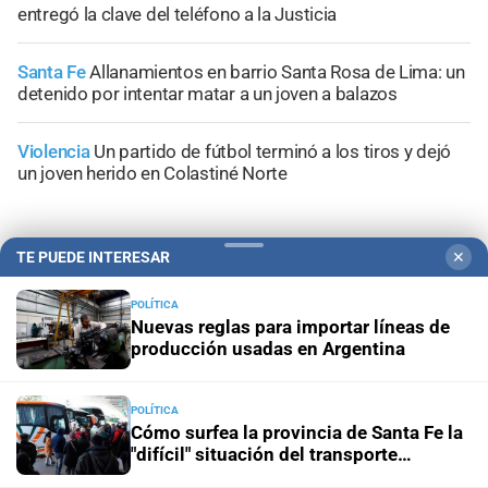
entregó la clave del teléfono a la Justicia
Santa Fe
Allanamientos en barrio Santa Rosa de Lima: un
detenido por intentar matar a un joven a balazos
Violencia
Un partido de fútbol terminó a los tiros y dejó
un joven herido en Colastiné Norte
TE PUEDE INTERESAR
✕
+
Información General
POLÍTICA
Nuevas reglas para importar líneas de
producción usadas en Argentina
POLÍTICA
Cómo surfea la provincia de Santa Fe la
"difícil" situación del transporte
interurbano