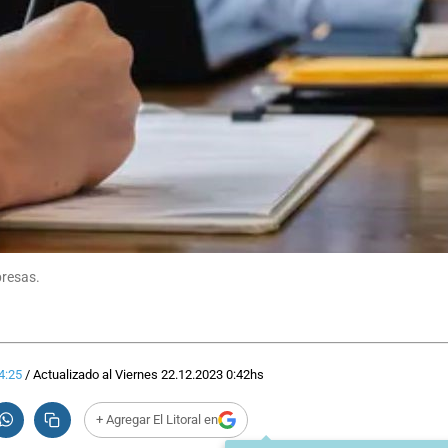
presas.
4:25
/
Actualizado al
Viernes 22.12.2023
0:42
hs
+ Agregar El Litoral en