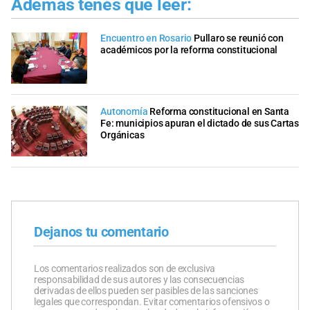
Además tenés que leer:
Encuentro en Rosario
Pullaro se reunió con
académicos por la reforma constitucional
Autonomía
Reforma constitucional en Santa
Fe: municipios apuran el dictado de sus Cartas
Orgánicas
Dejanos tu comentario
Los comentarios realizados son de exclusiva
responsabilidad de sus autores y las consecuencias
derivadas de ellos pueden ser pasibles de las sanciones
legales que correspondan. Evitar comentarios ofensivos o