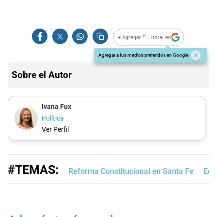
+ Agregar El Litoral en
Agregar a tus medios preferidos en Google
Sobre el Autor
Ivana Fux
Política
Ver Perfil
#TEMAS:
Reforma Constitucional en Santa Fe
Edi