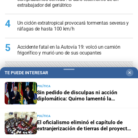
extrabajador del geriátrico
4
Un ciclón extratropical provocará tormentas severas y
ráfagas de hasta 100 km/h
5
Accidente fatal en la Autovía 19: volcó un camión
frigorífico y murió uno de sus ocupantes
TE PUEDE INTERESAR
✕
POLÍTICA
Sin pedido de disculpas ni acción
diplomática: Quirno lamentó la
“decisión unilateral de Brasil”
POLÍTICA
El oficialismo eliminó el capítulo de
extranjerización de tierras del proyecto
de propiedad privada