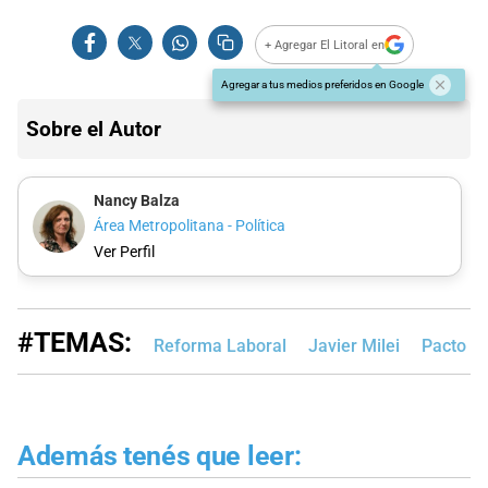
+ Agregar El Litoral en
Agregar a tus medios preferidos en Google
Sobre el Autor
Nancy Balza
Área Metropolitana - Política
Ver Perfil
#TEMAS:
Reforma Laboral
Javier Milei
Pacto d
Además tenés que leer: